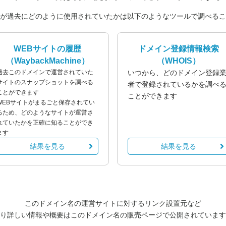
が過去にどのように使用されていたかは以下のようなツールで調べるこ
WEBサイトの履歴
ドメイン登録情報検索
（WaybackMachine）
（WHOIS）
過去このドメインで運営されていた
いつから、どのドメイン登録
サイトのスナップショットを調べる
者で登録されているかを調べ
ことができます
ことができます
WEBサイトがまるごと保存されてい
るため、どのようなサイトが運営さ
れていたかを正確に知ることができ
ます
結果を見る
結果を見る
このドメイン名の運営サイトに対するリンク設置元など
り詳しい情報や概要はこのドメイン名の販売ページで公開されています