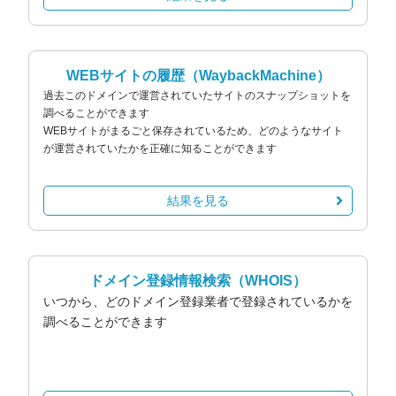
WEBサイトの履歴
（WaybackMachine）
過去このドメインで運営されていたサイトのスナップショットを
調べることができます
WEBサイトがまるごと保存されているため、どのようなサイト
が運営されていたかを正確に知ることができます
結果を見る
ドメイン登録情報検索
（WHOIS）
いつから、どのドメイン登録業者で登録されているかを
調べることができます