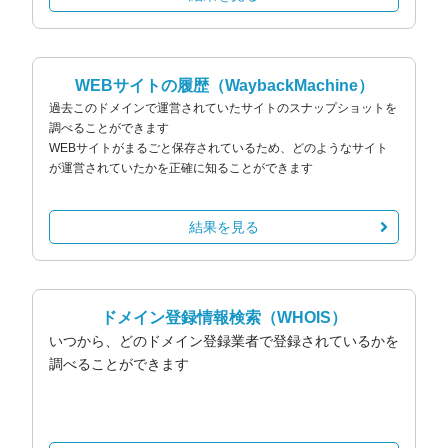
WEBサイトの履歴
（WaybackMachine）
過去このドメインで運営されていたサイトのスナップショットを
調べることができます
WEBサイトがまるごと保存されているため、どのようなサイト
が運営されていたかを正確に知ることができます
結果を見る
ドメイン登録情報検索
（WHOIS）
いつから、どのドメイン登録業者で登録されているかを
調べることができます