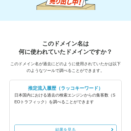
このドメイン名は
何に使われていたドメインですか？
このドメイン名が過去にどのように使用されていたかは以下
のようなツールで調べることができます。
推定流入履歴
（ラッコキーワード）
日本国内における過去の検索エンジンからの集客数（S
EOトラフィック）を調べることができます
結果を見る