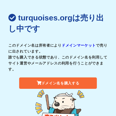
turquoises.orgは売り出
し中です
このドメイン名は所有者により
ドメインマーケット
で売り
に出されています。
誰でも購入できる状態であり、このドメイン名を利用して
サイト運営やメールアドレスの利用を行うことができま
す。
ドメイン名を購入する